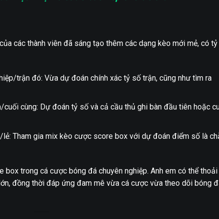
của các thành viên đã sáng tạo thêm các dạng kèo mới mẻ, có tỷ 
hiệp/trận đó: Vừa dự đoán chính xác tỷ số trận, cũng như tìm ra
n/cuối cùng: Dự đoán tỷ số và cả cầu thủ ghi bàn đầu tiên hoặc c
n/lẻ: Tham gia mix kèo cược score box với dự đoán điểm số là ch
core box trong cá cược bóng đá chuyên nghiệp. Anh em có thể thoải
 lớn, đồng thời đáp ứng đam mê vừa cá cược vừa theo dõi bóng đ