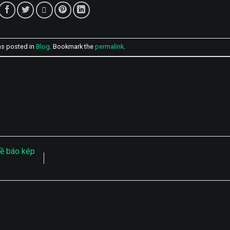
as posted in
Blog
. Bookmark the
permalink
.
đề báo kép