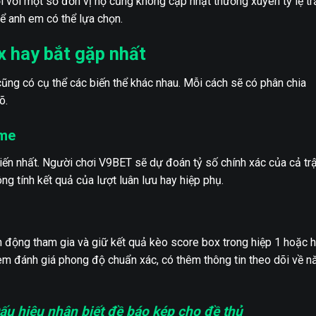
i với một số đơn vị họ cũng không cập nhật thường xuyên tỷ lệ tr
để anh em có thể lựa chọn.
 hay bắt gặp nhất
ũng có cụ thể các biến thể khác nhau. Mỗi cách sẽ có phân chia
õ.
ime
ến nhất. Người chơi V9BET sẽ dự đoán tỷ số chính xác của cả tr
ông tính kết quả của lượt luân lưu hay hiệp phụ.
inh động tham gia và giữ kết quả kèo score box trong hiệp 1 hoặc 
 em đánh giá phong độ chuẩn xác, có thêm thông tin theo dõi về n
Dấu hiệu nhận biết đề báo kép cho đề thủ