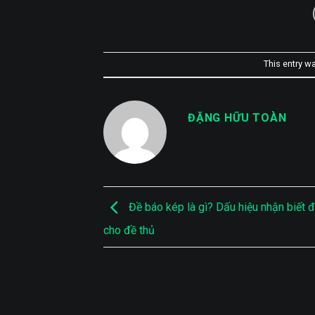
This entry w
ĐẶNG HỮU TOÀN
Đề báo kép là gì? Dấu hiệu nhận biết 
cho đề thủ