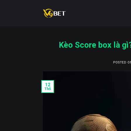
Skip
to
content
Kèo Score box là gì
POSTED 
12
Th5