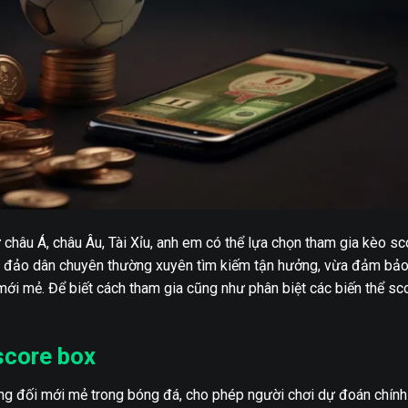
châu Á, châu Âu, Tài Xỉu, anh em có thể lựa chọn tham gia kèo sc
ng đảo dân chuyên thường xuyên tìm kiếm tận hưởng, vừa đảm bả
ới mẻ. Để biết cách tham gia cũng như phân biệt các biến thể sc
 score box
ng đối mới mẻ trong bóng đá, cho phép người chơi dự đoán chính